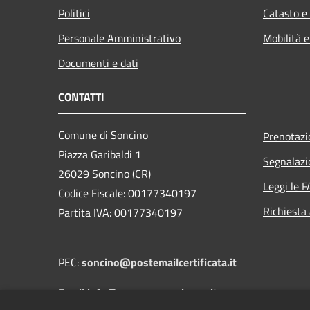
Politici
Catasto e
Personale Amministrativo
Mobilità e
Documenti e dati
CONTATTI
Comune di Soncino
Prenotaz
Piazza Garibaldi 1
Segnalazi
26029 Soncino (CR)
Leggi le 
Codice Fiscale: 00177340197
Richiesta
Partita IVA: 00177340197
PEC:
soncino@postemailcertificata.it
Email:info@comune.soncino.cr.it