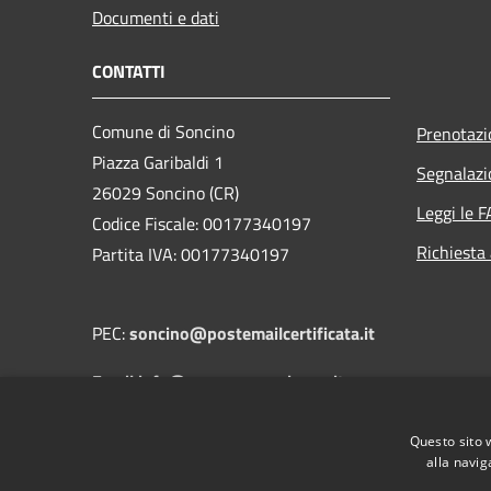
Documenti e dati
CONTATTI
Comune di Soncino
Prenotaz
Piazza Garibaldi 1
Segnalazi
26029 Soncino (CR)
Leggi le 
Codice Fiscale: 00177340197
Richiesta
Partita IVA: 00177340197
PEC:
soncino@postemailcertificata.it
Email:info@comune.soncino.cr.it
Questo sito 
Centralino Unico: 0374 837811
alla navig