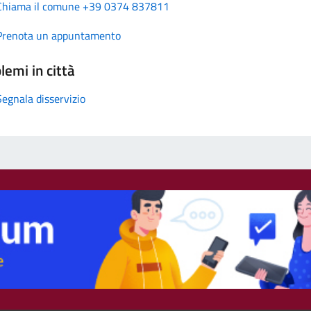
Chiama il comune +39 0374 837811
Prenota un appuntamento
lemi in città
Segnala disservizio