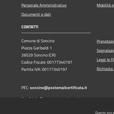
Personale Amministrativo
Mobilità e
Documenti e dati
CONTATTI
Comune di Soncino
Prenotaz
Piazza Garibaldi 1
Segnalazi
26029 Soncino (CR)
Leggi le 
Codice Fiscale: 00177340197
Richiesta
Partita IVA: 00177340197
PEC:
soncino@postemailcertificata.it
Email:info@comune.soncino.cr.it
Questo sito 