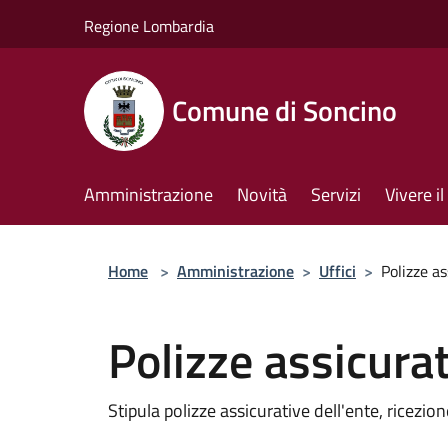
Salta al contenuto principale
Regione Lombardia
Comune di Soncino
Amministrazione
Novità
Servizi
Vivere 
Home
>
Amministrazione
>
Uffici
>
Polizze as
Polizze assicura
Stipula polizze assicurative dell'ente, ricezion