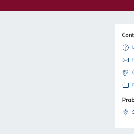
Cont
Prob