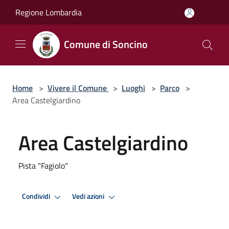
Salta al contenuto principale
Regione Lombardia
Comune di Soncino
Home
>
Vivere il Comune
>
Luoghi
>
Parco
>
Area Castelgiardino
Area Castelgiardino
Pista "Fagiolo"
Condividi
Vedi azioni