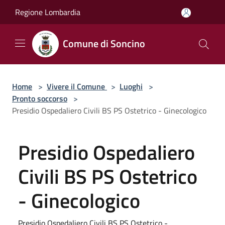
Salta al contenuto principale
Regione Lombardia
Comune di Soncino
Home
>
Vivere il Comune
>
Luoghi
>
Pronto soccorso
>
Presidio Ospedaliero Civili BS PS Ostetrico - Ginecologico
Presidio Ospedaliero
Civili BS PS Ostetrico
- Ginecologico
Presidio Ospedaliero Civili BS PS Ostetrico -